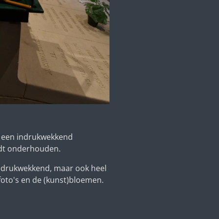
s een indrukwekkend
dt onderhouden.
indrukwekkend, maar ook heel
foto's en de (kunst)bloemen.