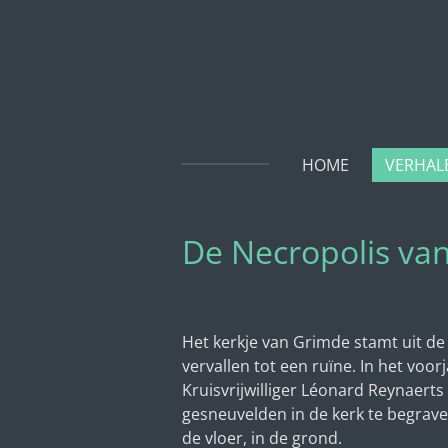
Ga
direct
naar
de
hoofdinhoud
HOME
VERHA
De Necropolis va
Het kerkje van Grimde stamt uit de
vervallen tot een ruïne. In het vo
Kruisvrijwilliger Léonard Reynaerts 
gesneuvelden in de kerk te begrav
de vloer, in de grond.