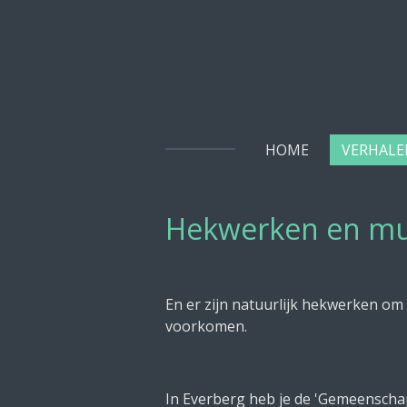
Ga
direct
naar
de
hoofdinhoud
HOME
VERHAL
Hekwerken en mu
En er zijn natuurlijk hekwerken o
voorkomen.
In Everberg heb je de 'Gemeenschap