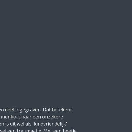
een deel ingegraven. Dat betekent
 binnenkort naar een onzekere
is dit wel als 'kindvriendelijk'
wel een traumaatje. Met een beetje