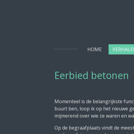
Ga
direct
naar
de
hoofdinhoud
HOME
VERHAL
Eerbied betonen
Momenteel is de belangrijkste func
buurt ben, loop ik op het nieuwe g
mijmerend over wie ze waren en wa
Op de begraafplaats vindt de mees