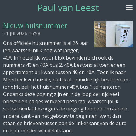
Paul van Leest
Ga
direct
naar
Nieuw huisnummer
de
21 jul 2026
16:58
hoofdinhoud
Ons officiële huisnummer is al 26 jaar
(en waarschijnlijk nog wat langer)
40A. In hetzelfde woonblok bevinden zich ook de
nummers 40 en 40A bus 2. 40A bestond al toen er een
appartement bij kwam tussen 40 en 40A. Toen ik naar
Meerbeek verhuisde, had ik al onmiddellijk besloten om
(onofficieel) het huisnummer 40A bus 1 te hanteren.
Ondanks deze poging zijn er in de loop der tijd veel
brieven en pakjes verkeerd bezorgd, waarschijnlijk
vooral omdat bezorgers de neiging hebben om aan de
andere kant van het gebouw te beginnen, want dan
staan de brievenbussen aan de linkerkant van de auto
en is er minder wandelafstand.