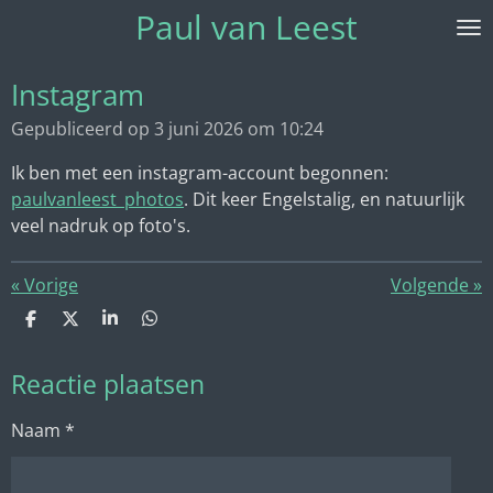
Paul van Leest
Ga
direct
naar
Instagram
de
Gepubliceerd op 3 juni 2026 om 10:24
hoofdinhoud
Ik ben met een instagram-account begonnen:
paulvanleest_photos
. Dit keer Engelstalig, en natuurlijk
veel nadruk op foto's.
«
Vorige
Volgende
»
D
D
S
D
e
e
h
e
l
e
a
l
Reactie plaatsen
e
l
r
e
n
e
n
Naam *